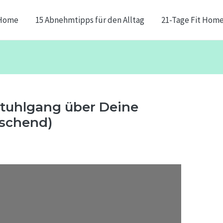
Home
15 Abnehmtipps für den Alltag
21-Tage Fit Hom
 Stuhlgang über Deine
aschend)