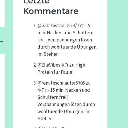
Letzte
Kommentare
@GabiFastner
zu
4/7 🍊 15
min. Nacken und Schultern
frei | Verspannungen lösen
→
durch wohltuende Übungen,
im Stehen
@EllaVibes-k7r
zu
High
Protein für Faule!
@renateschnaufer5705
zu
4/7 🍊 15 min. Nacken und
Schultern frei |
Verspannungen lösen durch
wohltuende Übungen, im
Stehen