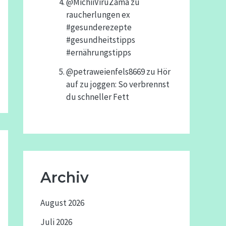
@MichiiViruZama
zu
raucherlungen ex
#gesunderezepte
#gesundheitstipps
#ernährungstipps
@petraweienfels8669
zu
Hör
auf zu joggen: So verbrennst
du schneller Fett
Archiv
August 2026
Juli 2026