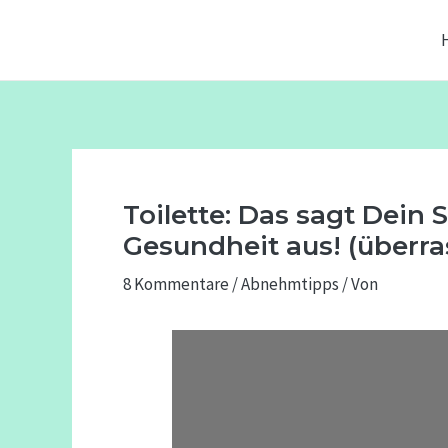
Zum
Beitragsnavigation
Inhalt
springen
Toilette: Das sagt Dein
Gesundheit aus! (überr
8 Kommentare
/
Abnehmtipps
/ Von