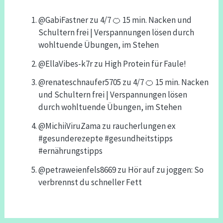
@GabiFastner
zu
4/7 🍊 15 min. Nacken und
Schultern frei | Verspannungen lösen durch
wohltuende Übungen, im Stehen
@EllaVibes-k7r
zu
High Protein für Faule!
@renateschnaufer5705
zu
4/7 🍊 15 min. Nacken
und Schultern frei | Verspannungen lösen
durch wohltuende Übungen, im Stehen
@MichiiViruZama
zu
raucherlungen ex
#gesunderezepte #gesundheitstipps
#ernährungstipps
@petraweienfels8669
zu
Hör auf zu joggen: So
verbrennst du schneller Fett