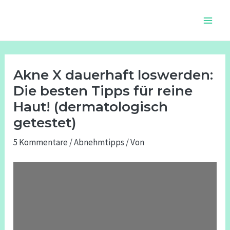
Zum
Beitragsnavigation
Main
Inhalt
Men
springen
Akne X dauerhaft loswerden:
Die besten Tipps für reine
Haut! (dermatologisch
getestet)
5 Kommentare
/
Abnehmtipps
/ Von