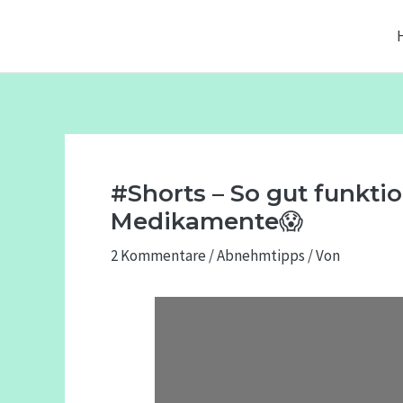
Zum
Beitragsnavigation
Inhalt
springen
#Shorts – So gut funkti
Medikamente😱
2 Kommentare
/
Abnehmtipps
/ Von