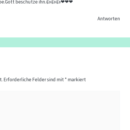
habe.Gott beschütze ihn.👍👍👍❤❤❤
Antworten
t.
Erforderliche Felder sind mit
*
markiert