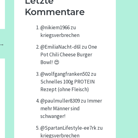
Letzte
Kommentare
@nikiem1966
zu
kriegsverbrechen
→
@EmiliaNacht-d6l
zu
One
Pot Chili Cheese Burger
Bowl! 😍
@wolfgangfranken502
zu
Schnelles 100g PROTEIN
Rezept (ohne Fleisch)
@paulmuller8309
zu
Immer
mehr Männer sind
schwanger!
@SpartanLifestyle-ee7rk
zu
kriegsverbrechen