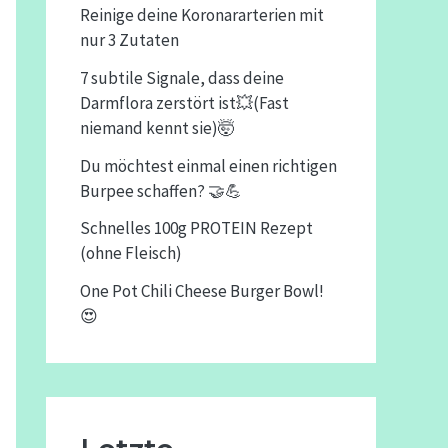
Reinige deine Koronararterien mit
nur 3 Zutaten
7 subtile Signale, dass deine
Darmflora zerstört ist💥(Fast
niemand kennt sie)🤯
Du möchtest einmal einen richtigen
Burpee schaffen? 🤝💪
Schnelles 100g PROTEIN Rezept
(ohne Fleisch)
One Pot Chili Cheese Burger Bowl!
😍