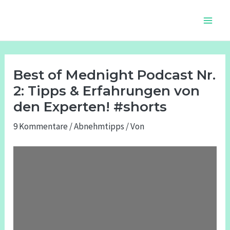
Zum
Beitragsnavigation
Main
Inhalt
Men
springen
Best of Mednight Podcast Nr.
2: Tipps & Erfahrungen von
den Experten! #shorts
9 Kommentare
/
Abnehmtipps
/ Von