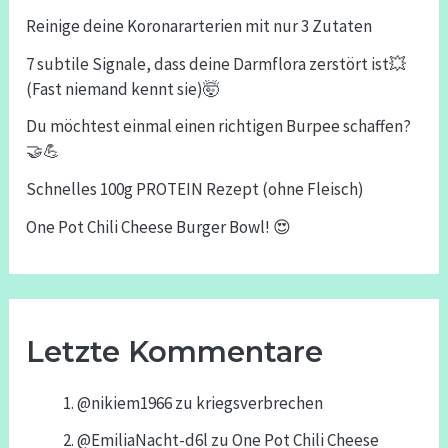
Reinige deine Koronararterien mit nur 3 Zutaten
7 subtile Signale, dass deine Darmflora zerstört ist💥
(Fast niemand kennt sie)🤯
Du möchtest einmal einen richtigen Burpee schaffen?
🤝💪
Schnelles 100g PROTEIN Rezept (ohne Fleisch)
One Pot Chili Cheese Burger Bowl! 😍
Letzte Kommentare
@nikiem1966
zu
kriegsverbrechen
@EmiliaNacht-d6l
zu
One Pot Chili Cheese