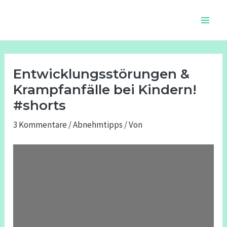
Zum
Beitragsnavigation
Main
Inhalt
Men
springen
Entwicklungsstörungen &
Krampfanfälle bei Kindern!
#shorts
3 Kommentare
/
Abnehmtipps
/ Von