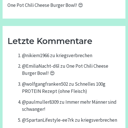
One Pot Chili Cheese Burger Bowl! 😍
Letzte Kommentare
@nikiem1966
zu
kriegsverbrechen
@EmiliaNacht-d6l
zu
One Pot Chili Cheese
Burger Bowl! 😍
@wolfgangfranken502
zu
Schnelles 100g
PROTEIN Rezept (ohne Fleisch)
@paulmuller8309
zu
Immer mehr Männer sind
schwanger!
@SpartanLifestyle-ee7rk
zu
kriegsverbrechen