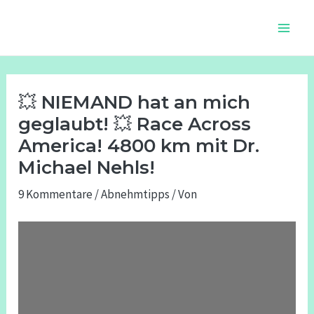
Zum
Beitragsnavigation
Main
Inhalt
Men
springen
💥 NIEMAND hat an mich
geglaubt! 💥 Race Across
America! 4800 km mit Dr.
Michael Nehls!
9 Kommentare
/
Abnehmtipps
/ Von