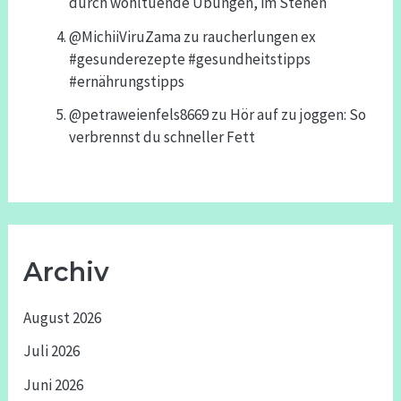
durch wohltuende Übungen, im Stehen
@MichiiViruZama
zu
raucherlungen ex
#gesunderezepte #gesundheitstipps
#ernährungstipps
@petraweienfels8669
zu
Hör auf zu joggen: So
verbrennst du schneller Fett
Archiv
August 2026
Juli 2026
Juni 2026