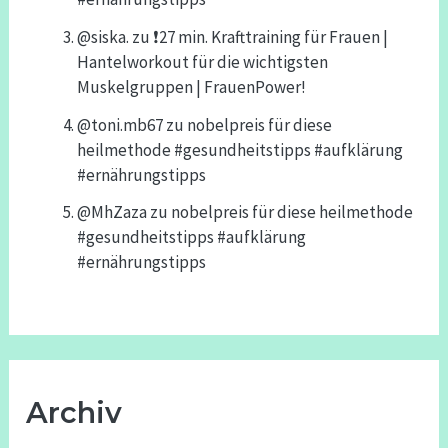
@siska.
zu
❗️27 min. Krafttraining für Frauen |
Hantelworkout für die wichtigsten
Muskelgruppen | FrauenPower!
@toni.mb67
zu
nobelpreis für diese
heilmethode #gesundheitstipps #aufklärung
#ernährungstipps
@MhZaza
zu
nobelpreis für diese heilmethode
#gesundheitstipps #aufklärung
#ernährungstipps
Archiv