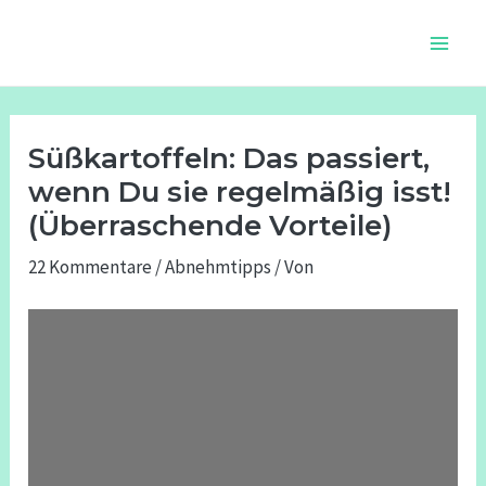
Zum
Beitragsnavigation
Main
Inhalt
Men
springen
Süßkartoffeln: Das passiert,
wenn Du sie regelmäßig isst!
(Überraschende Vorteile)
22 Kommentare
/
Abnehmtipps
/ Von