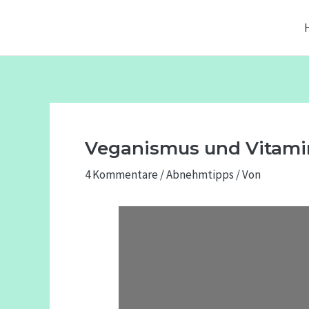
Zum
Beitragsnavigation
Inhalt
springen
Veganismus und Vitamin
4 Kommentare
/
Abnehmtipps
/ Von