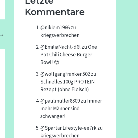
Letzte
Kommentare
@nikiem1966
zu
→
kriegsverbrechen
@EmiliaNacht-d6l
zu
One
Pot Chili Cheese Burger
Bowl! 😍
@wolfgangfranken502
zu
Schnelles 100g PROTEIN
Rezept (ohne Fleisch)
@paulmuller8309
zu
Immer
mehr Männer sind
schwanger!
@SpartanLifestyle-ee7rk
zu
kriegsverbrechen