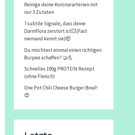
Reinige deine Koronararterien mit
nur 3 Zutaten
7 subtile Signale, dass deine
Darmflora zerstört ist💥(Fast
niemand kennt sie)🤯
Du möchtest einmal einen richtigen
Burpee schaffen? 🤝💪
Schnelles 100g PROTEIN Rezept
(ohne Fleisch)
One Pot Chili Cheese Burger Bowl!
😍