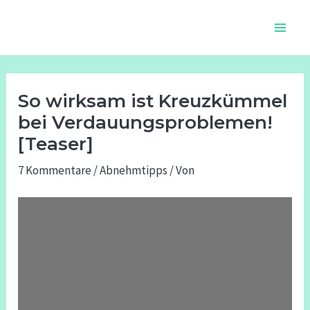
Zum
Beitragsnavigation
Main
Inhalt
Men
springen
So wirksam ist Kreuzkümmel
bei Verdauungsproblemen!
[Teaser]
7 Kommentare
/
Abnehmtipps
/ Von