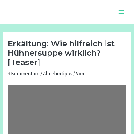
Zum
Beitragsnavigation
Main
Inhalt
Men
springen
Erkältung: Wie hilfreich ist
Hühnersuppe wirklich?
[Teaser]
3 Kommentare
/
Abnehmtipps
/ Von