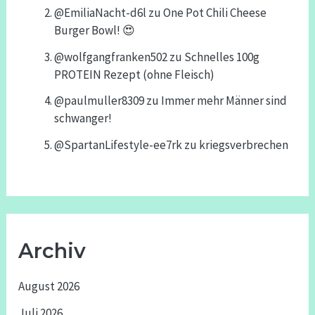
@EmiliaNacht-d6l
zu
One Pot Chili Cheese
Burger Bowl! 😍
@wolfgangfranken502
zu
Schnelles 100g
PROTEIN Rezept (ohne Fleisch)
@paulmuller8309
zu
Immer mehr Männer sind
schwanger!
@SpartanLifestyle-ee7rk
zu
kriegsverbrechen
Archiv
August 2026
Juli 2026