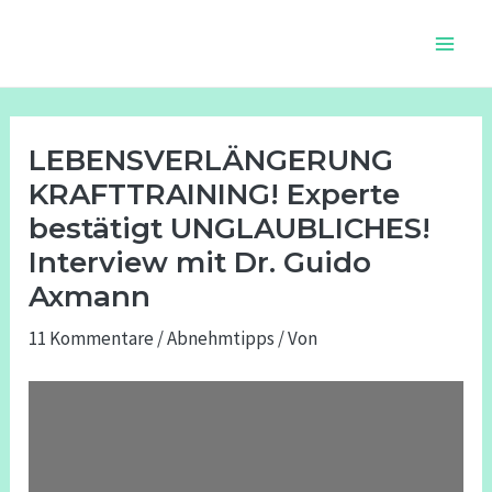
Zum
Beitragsnavigation
Main
Inhalt
Men
springen
LEBENSVERLÄNGERUNG
KRAFTTRAINING! Experte
bestätigt UNGLAUBLICHES!
Interview mit Dr. Guido
Axmann
11 Kommentare
/
Abnehmtipps
/ Von