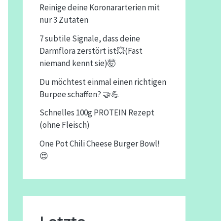
Reinige deine Koronararterien mit
nur 3 Zutaten
7 subtile Signale, dass deine
Darmflora zerstört ist💥(Fast
niemand kennt sie)🤯
Du möchtest einmal einen richtigen
Burpee schaffen? 🤝💪
Schnelles 100g PROTEIN Rezept
(ohne Fleisch)
One Pot Chili Cheese Burger Bowl!
😍