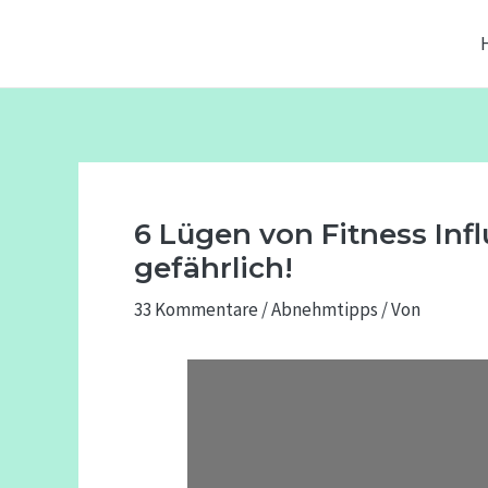
Zum
Beitragsnavigation
Inhalt
springen
6 Lügen von Fitness Inf
gefährlich!
33 Kommentare
/
Abnehmtipps
/ Von