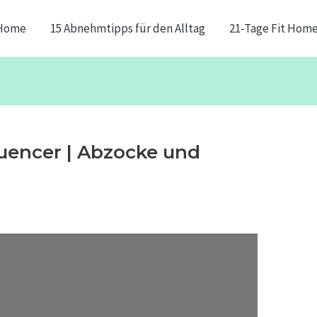
Home
15 Abnehmtipps für den Alltag
21-Tage Fit Hom
luencer | Abzocke und