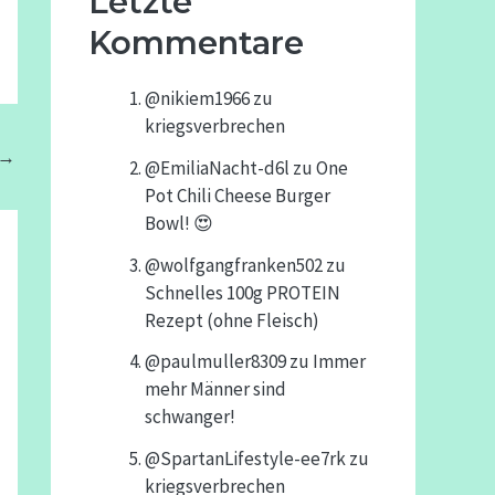
Letzte
Kommentare
@nikiem1966
zu
kriegsverbrechen
→
@EmiliaNacht-d6l
zu
One
Pot Chili Cheese Burger
Bowl! 😍
@wolfgangfranken502
zu
Schnelles 100g PROTEIN
Rezept (ohne Fleisch)
@paulmuller8309
zu
Immer
mehr Männer sind
schwanger!
@SpartanLifestyle-ee7rk
zu
kriegsverbrechen