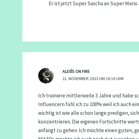
Er ist jetzt Super Sascha an Super Mario
ALEXÎS ON FIRE
21. NOVEMBER 2023 UM 18:18 UHR
Ich trainiere mittlerweile 3 Jahre und habe 
Influencern fühl ich zu 100% weil ich auch ein
wichtig ist wie alle schon lange predigen, sic
konzentrieren. Die eigenen Fortschritte werts
anfängt zu gehen. Ich möchte einen guten, g
Mit 50+ möchte ich auch noch gut aussehen un