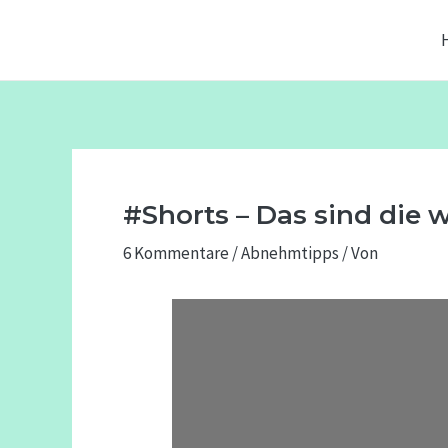
Zum
Beitragsnavigation
Inhalt
springen
#Shorts – Das sind die
6 Kommentare
/
Abnehmtipps
/ Von