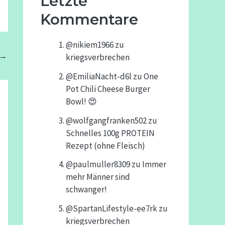
Letzte
Kommentare
@nikiem1966
zu
→
kriegsverbrechen
@EmiliaNacht-d6l
zu
One
Pot Chili Cheese Burger
Bowl! 😍
@wolfgangfranken502
zu
Schnelles 100g PROTEIN
Rezept (ohne Fleisch)
@paulmuller8309
zu
Immer
mehr Männer sind
schwanger!
@SpartanLifestyle-ee7rk
zu
kriegsverbrechen