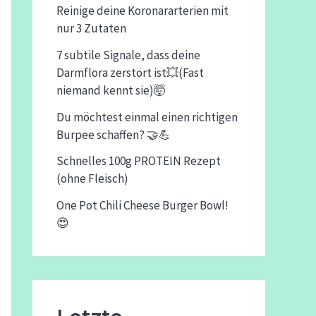
Reinige deine Koronararterien mit
nur 3 Zutaten
7 subtile Signale, dass deine
Darmflora zerstört ist💥(Fast
niemand kennt sie)🤯
Du möchtest einmal einen richtigen
Burpee schaffen? 🤝💪
Schnelles 100g PROTEIN Rezept
(ohne Fleisch)
One Pot Chili Cheese Burger Bowl!
😍