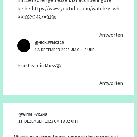
mit Sensoren gemessen. Ist auch sehr gute
Reihe:
https://www.youtube.com/watch?v=wh-
KKiOXY34&t=839s
Antworten
@NICK.FFM0329
12. DEZEMBER 2023 UM 01:18 UHR
Brust ist ein Muss🤝
Antworten
@WINNI_-VR2NB
11. DEZEMBER 2023 UM 18:32 UHR
Würde es extrem feiern, wenn du basierend auf