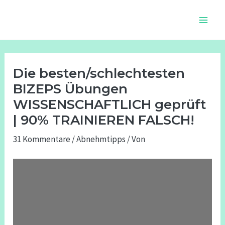
Zum
Beitragsnavigation
Main
Inhalt
Men
springen
Die besten/schlechtesten
BIZEPS Übungen
WISSENSCHAFTLICH geprüft
| 90% TRAINIEREN FALSCH!
31 Kommentare
/
Abnehmtipps
/ Von