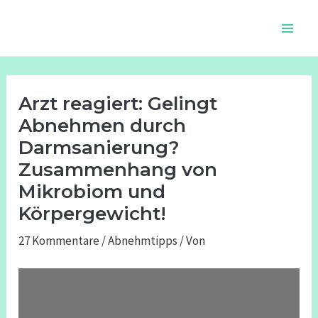
Zum
Beitragsnavigation
Main
Inhalt
Men
springen
Arzt reagiert: Gelingt
Abnehmen durch
Darmsanierung?
Zusammenhang von
Mikrobiom und
Körpergewicht!
27 Kommentare
/
Abnehmtipps
/ Von