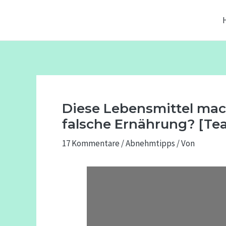
Zum
Beitragsnavigation
Inhalt
springen
Diese Lebensmittel mac
falsche Ernährung? [Tea
17 Kommentare
/
Abnehmtipps
/ Von