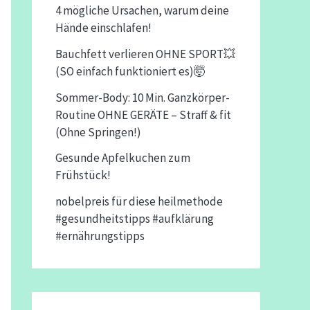
4 mögliche Ursachen, warum deine
Hände einschlafen!
Bauchfett verlieren OHNE SPORT💥
(SO einfach funktioniert es)🤯
Sommer-Body: 10 Min. Ganzkörper-
Routine OHNE GERÄTE – Straff & fit
(Ohne Springen!)
Gesunde Apfelkuchen zum
Frühstück!
nobelpreis für diese heilmethode
#gesundheitstipps #aufklärung
#ernährungstipps