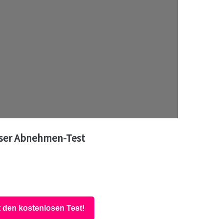
ser Abnehmen-Test
t den kostenlosen Test!