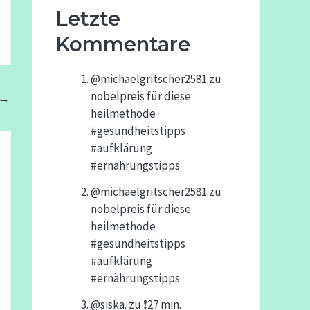
Letzte
Kommentare
@michaelgritscher2581
zu
nobelpreis für diese
→
heilmethode
#gesundheitstipps
#aufklärung
#ernährungstipps
@michaelgritscher2581
zu
nobelpreis für diese
heilmethode
#gesundheitstipps
#aufklärung
#ernährungstipps
@siska.
zu
❗️27 min.