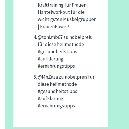
Krafttraining für Frauen |
Hantelworkout für die
wichtigsten Muskelgruppen
| FrauenPower!
@toni.mb67
zu
nobelpreis
für diese heilmethode
#gesundheitstipps
#aufklärung
#ernährungstipps
@MhZaza
zu
nobelpreis für
diese heilmethode
#gesundheitstipps
#aufklärung
#ernährungstipps