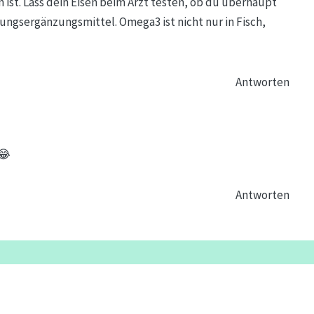
n ist. Lass dein Eisen beim Arzt testen, ob du überhaupt
rungsergänzungsmittel. Omega3 ist nicht nur in Fisch,
Antworten
 😂
Antworten