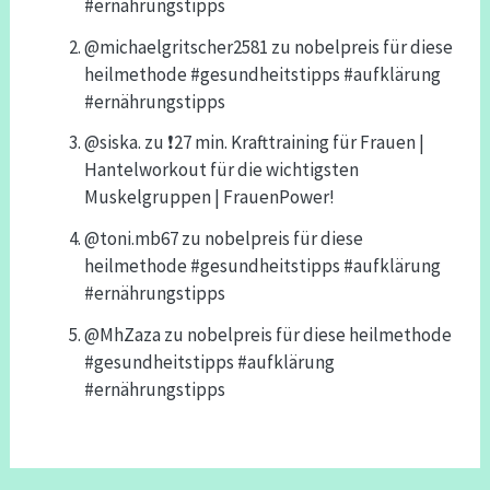
#ernährungstipps
@michaelgritscher2581
zu
nobelpreis für diese
heilmethode #gesundheitstipps #aufklärung
#ernährungstipps
@siska.
zu
❗️27 min. Krafttraining für Frauen |
Hantelworkout für die wichtigsten
Muskelgruppen | FrauenPower!
@toni.mb67
zu
nobelpreis für diese
heilmethode #gesundheitstipps #aufklärung
#ernährungstipps
@MhZaza
zu
nobelpreis für diese heilmethode
#gesundheitstipps #aufklärung
#ernährungstipps