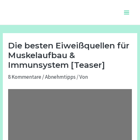
Zum
Beitragsnavigation
Main
Inhalt
Men
springen
Die besten Eiweißquellen für
Muskelaufbau &
Immunsystem [Teaser]
8 Kommentare
/
Abnehmtipps
/ Von