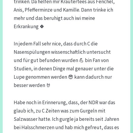
trinken. Da helfen mir Kräutertees aus Fenchel,
Anis, Pfefferminze und Kamille. Dann trinke ich
mehr und das beruhigt auch iwi meine
Erkrankung 🍀
In jedem Fall sehr nice, dass durch C die
Nasenspülungen wissenschaftlich untersucht
und für gut befunden wurden 💪 bin Fan von
Studien, in denen Dinge mal genauer unter die
Lupe genommen werden 😎 kann dadurch nur
besser werden 🤘
Habe noch in Erinnerung, dass, der NDR war das
glaub ich, zu C Zeiten was zum Gurgeln mit
Salzwasser hatte. Ich gurgle ja bereits seit Jahren
bei Halsschmerzen und hab mich gefreut, dass es