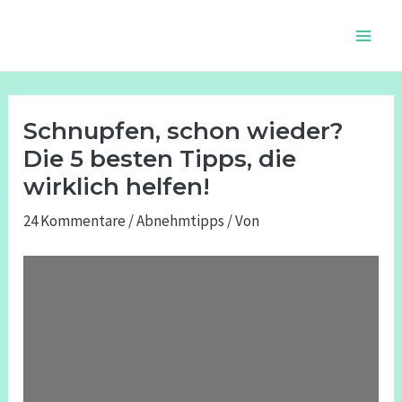
Zum
Beitragsnavigation
Main
Inhalt
Men
springen
Schnupfen, schon wieder?
Die 5 besten Tipps, die
wirklich helfen!
24 Kommentare
/
Abnehmtipps
/ Von