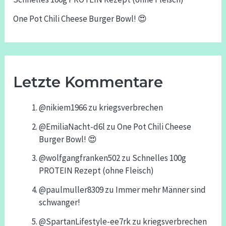
One Pot Chili Cheese Burger Bowl! 😍
Letzte Kommentare
@nikiem1966
zu
kriegsverbrechen
@EmiliaNacht-d6l
zu
One Pot Chili Cheese
Burger Bowl! 😍
@wolfgangfranken502
zu
Schnelles 100g
PROTEIN Rezept (ohne Fleisch)
@paulmuller8309
zu
Immer mehr Männer sind
schwanger!
@SpartanLifestyle-ee7rk
zu
kriegsverbrechen