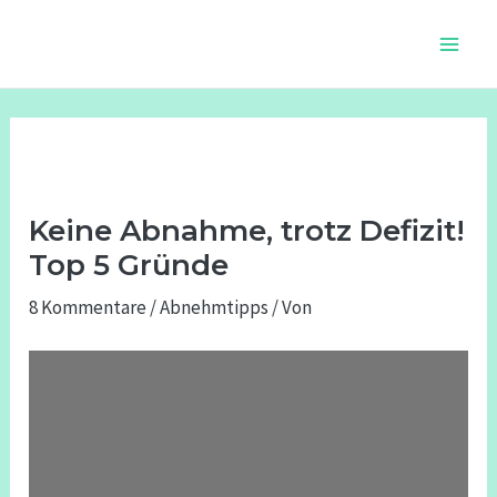
Zum
Beitragsnavigation
Main
Inhalt
Men
springen
Keine Abnahme, trotz Defizit!
Top 5 Gründe
8 Kommentare
/
Abnehmtipps
/ Von