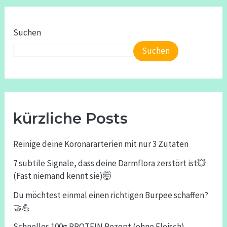
Suchen
Suchen
kürzliche Posts
Reinige deine Koronararterien mit nur 3 Zutaten
7 subtile Signale, dass deine Darmflora zerstört ist💥
(Fast niemand kennt sie)🤯
Du möchtest einmal einen richtigen Burpee schaffen?
🤝💪
Schnelles 100g PROTEIN Rezept (ohne Fleisch)